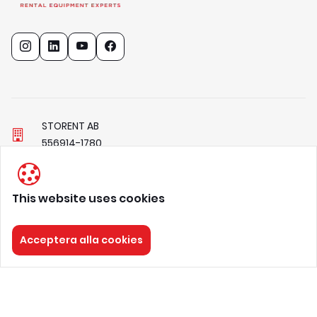
STORENT AB
5
5
6
9
1
4
-
1
7
8
0
storent.se@storent.com
08 - 40 20 300
This website uses cookies
Ullevivägen 16A, 197 40, Bro
Acceptera alla cookies
Integritetspolicy
Allmänna villkor
Om oss