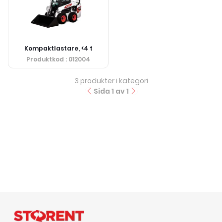
Kompaktlastare, <4 t
Produktkod
: 012004
3
produkter i kategori
Sida
1
av
1