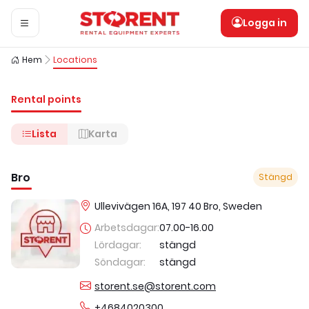
Logga in
Hem
Locations
Rental points
Lista
Karta
Bro
Stängd
Ullevivägen 16A, 197 40 Bro, Sweden
Arbetsdagar
:
07.00
-
16.00
Lördagar
:
stängd
Söndagar
:
stängd
storent.se@storent.com
+4684020300