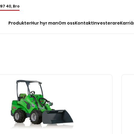
197 40, Bro
Produkter
Hur hyr man
Om oss
Kontakt
Investerare
Karriä