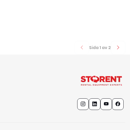
Sida
1
av
2