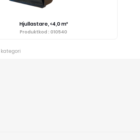
Hjullastare, <4,0 m³
Produktkod
: 010540
 kategori