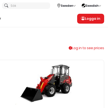
Sök
Sweden
Swedish
r
Logga in
Log in to see prices