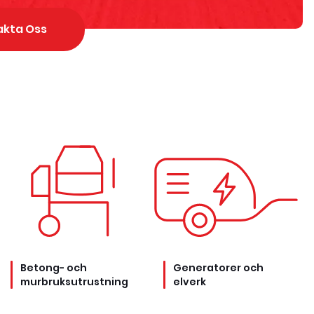
akta Oss
Betong- och
Generatorer och
murbruksutrustning
elverk