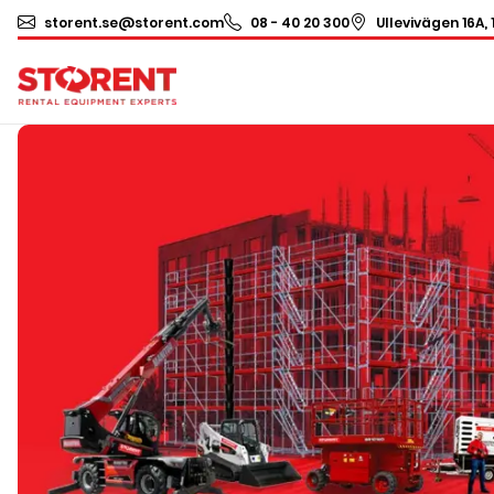
storent.se@storent.com
08 - 40 20 300
Ullevivägen 16A, 