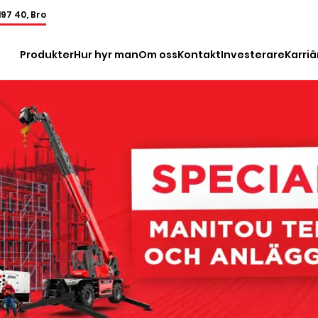
197 40, Bro
Produkter
Hur hyr man
Om oss
Kontakt
Investerare
Karriä