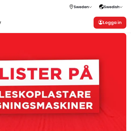
Sweden
Swedish
r
Logga in