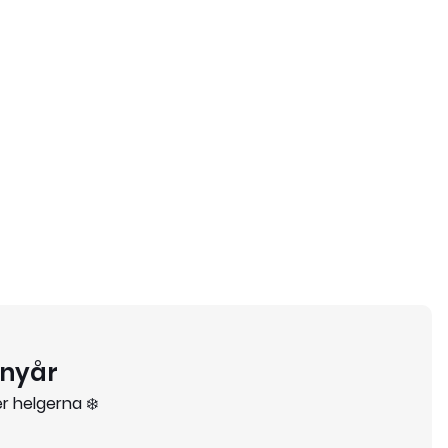
 nyår
r helgerna ❄️